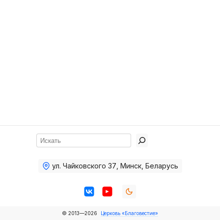
Хор
Прославление
Библия
Воскресная
школа
Фото Воскресной школы
Видео Воскресной школы
Фото
Поиск
Видео
ул. Чайковского 37
,
Минск, Беларусь
Архив
Пожертвования
© 2013—2026
Церковь «Благовестие»