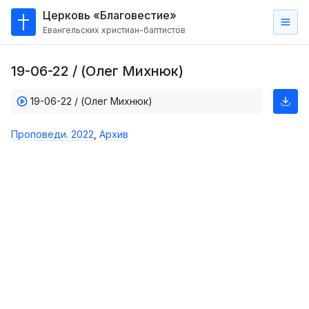
Церковь «Благовестие»
Евангельских христиан-баптистов
Главная
19-06-22 / (Олег Михнюк)
О
нас
19-06-22 / (Олег Михнюк)
Кто такие баптисты?
Проповеди. 2022
,
Архив
Мы на карте
Проповеди
Пасторское наставление
Проповеди
Серии проповедей
Трансляции