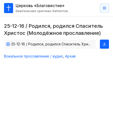
Церковь «Благовестие»
Евангельских христиан-баптистов
Главная
25-12-16 / Родился, родился Спаситель
О
Христос (Молодёжное прославление)
нас
25-12-16 / Родился, родился Спаситель Христос. (Молодёжное прославление)
Кто такие баптисты?
Мы на карте
Вокальное прославление / аудио
,
Архив
Проповеди
Пасторское наставление
Проповеди
Серии проповедей
Трансляции