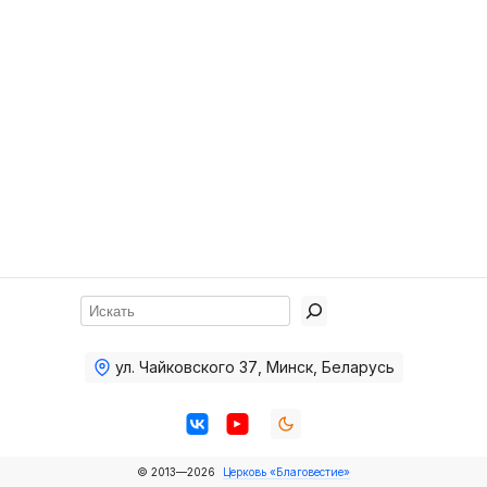
Хор
Прославление
Библия
Воскресная
школа
Фото Воскресной школы
Видео Воскресной школы
Фото
Поиск
Видео
ул. Чайковского 37
,
Минск, Беларусь
Архив
Пожертвования
© 2013—2026
Церковь «Благовестие»