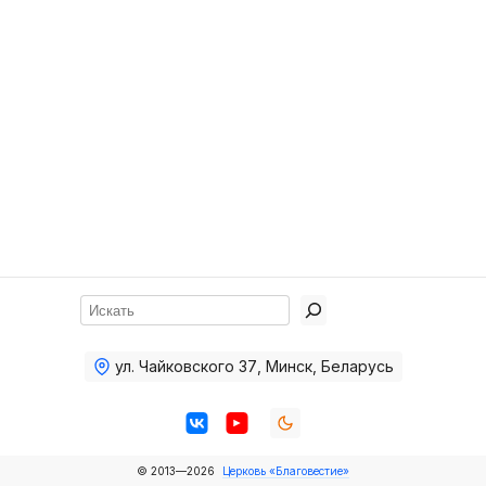
Хор
Прославление
Библия
Воскресная
школа
Фото Воскресной школы
Видео Воскресной школы
Фото
Поиск
Видео
ул. Чайковского 37
,
Минск, Беларусь
Архив
Пожертвования
© 2013—2026
Церковь «Благовестие»