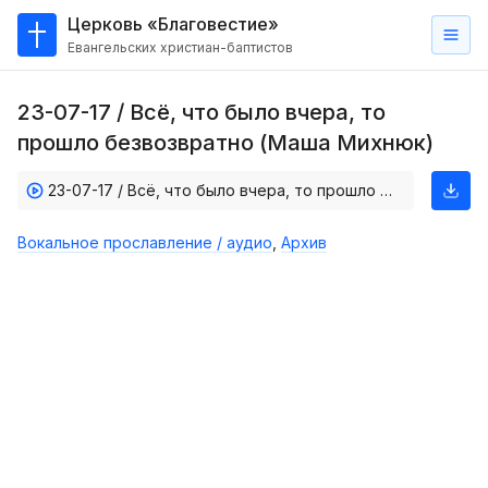
Церковь «Благовестие»
Евангельских христиан-баптистов
Главная
23-07-17 / Всё, что было вчера, то
О
прошло безвозвратно (Маша Михнюк)
нас
23-07-17 / Всё, что было вчера, то прошло безвозвратно. (Маша Михнюк)
Кто такие баптисты?
Мы на карте
Вокальное прославление / аудио
,
Архив
Проповеди
Пасторское наставление
Проповеди
Серии проповедей
Трансляции