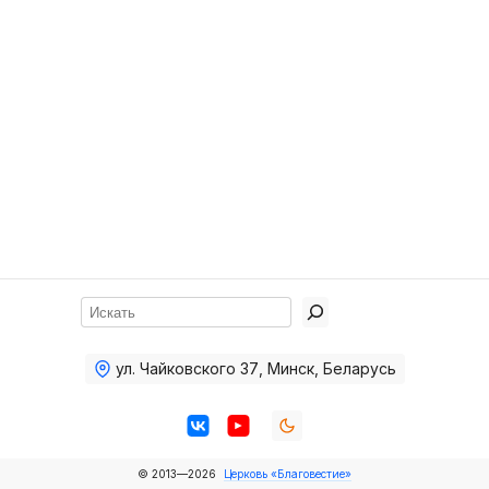
Хор
Прославление
Библия
Воскресная
школа
Фото Воскресной школы
Видео Воскресной школы
Фото
Поиск
Видео
ул. Чайковского 37
,
Минск, Беларусь
Архив
Пожертвования
© 2013—2026
Церковь «Благовестие»