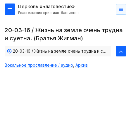
Церковь «Благовестие»
Евангельских христиан-баптистов
Главная
20-03-16 / Жизнь на земле очень трудна
О
и суетна. (Братья Жигман)
нас
20-03-16 / Жизнь на земле очень трудна и суетна. (Братья Жигман)
Кто такие баптисты?
Мы на карте
Вокальное прославление / аудио
,
Архив
Проповеди
Пасторское наставление
Проповеди
Серии проповедей
Трансляции