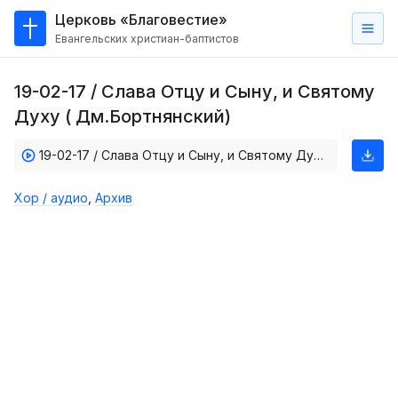
Церковь «Благовестие»
Евангельских христиан-баптистов
Главная
19-02-17 / Слава Отцу и Сыну, и Святому
О
Духу ( Дм.Бортнянский)
нас
19-02-17 / Слава Отцу и Сыну, и Святому Духу ( Дм.Бортнянский)
Кто такие баптисты?
Мы на карте
Хор / аудио
,
Архив
Проповеди
Пасторское наставление
Проповеди
Серии проповедей
Трансляции