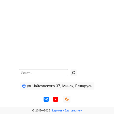
Хор
Прославление
Библия
Воскресная
школа
Фото Воскресной школы
Видео Воскресной школы
Фото
Поиск
Видео
ул. Чайковского 37
,
Минск, Беларусь
Архив
Пожертвования
© 2013—2026
Церковь «Благовестие»