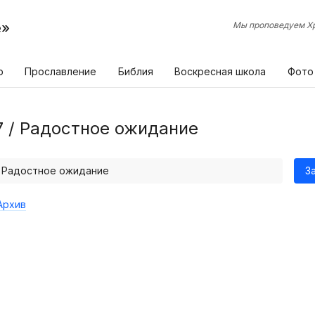
е»
Мы проповедуем Хр
р
Прославление
Библия
Воскресная школа
Фото
7 / Радостное ожидание
 / Радостное ожидание
З
Архив