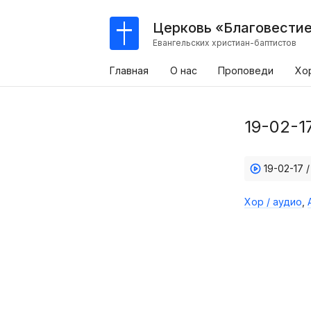
Церковь «Благовести
Евангельских христиан-баптистов
Главная
О нас
Проповеди
Хо
19-02-1
19-02-17
Хор / аудио
,