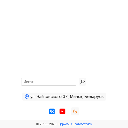
Хор
Прославление
Библия
Воскресная
школа
Фото Воскресной школы
Видео Воскресной школы
Фото
Поиск
Видео
ул. Чайковского 37
,
Минск, Беларусь
Архив
Пожертвования
© 2013—2026
Церковь «Благовестие»