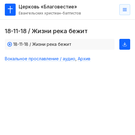
Церковь «Благовестие»
Евангельских христиан-баптистов
Главная
18-11-18 / Жизни река бежит
О
нас
18-11-18 / Жизни река бежит
Кто такие баптисты?
Вокальное прославление / аудио
,
Архив
Мы на карте
Проповеди
Пасторское наставление
Проповеди
Серии проповедей
Трансляции