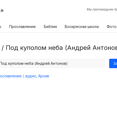
е»
Мы проповедуем Хр
р
Прославление
Библия
Воскресная школа
Фото
7 / Под куполом неба (Андрей Антоно
/ Под куполом неба (Андрей Антонов)
З
ославление / аудио
,
Архив