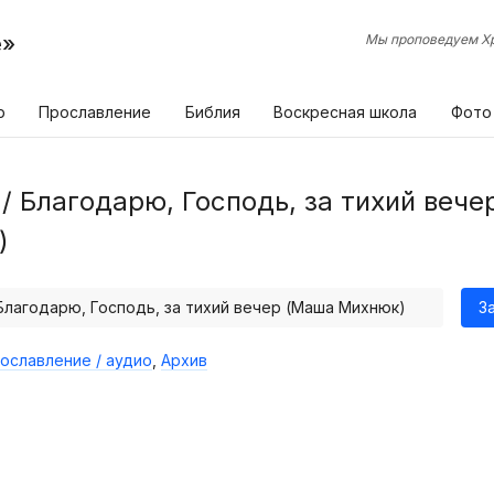
е»
Мы проповедуем Хр
р
Прославление
Библия
Воскресная школа
Фото
9 / Благодарю, Господь, за тихий веч
)
/ Благодарю, Господь, за тихий вечер (Маша Михнюк)
З
ославление / аудио
,
Архив