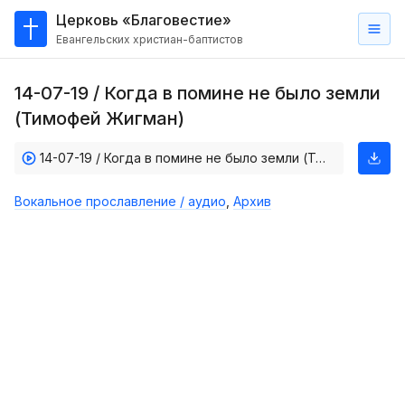
Церковь «Благовестие»
Евангельских христиан-баптистов
Главная
14-07-19 / Когда в помине не было земли
О
(Тимофей Жигман)
нас
14-07-19 / Когда в помине не было земли (Тимофей Жигман)
Кто такие баптисты?
Мы на карте
Вокальное прославление / аудио
,
Архив
Проповеди
Пасторское наставление
Проповеди
Серии проповедей
Трансляции