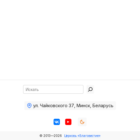
Хор
Прославление
Библия
Воскресная
школа
Фото Воскресной школы
Видео Воскресной школы
Фото
Поиск
Видео
ул. Чайковского 37
,
Минск, Беларусь
Архив
Пожертвования
© 2013—2026
Церковь «Благовестие»