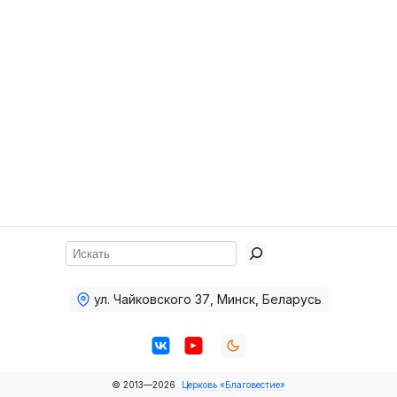
Хор
Прославление
Библия
Воскресная
школа
Фото Воскресной школы
Видео Воскресной школы
Фото
Поиск
Видео
ул. Чайковского 37
,
Минск, Беларусь
Архив
Пожертвования
© 2013—2026
Церковь «Благовестие»