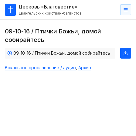
Церковь «Благовестие»
Евангельских христиан-баптистов
Главная
09-10-16 / Птички Божьи, домой
О
собирайтесь
нас
09-10-16 / Птички Божьи, домой собирайтесь
Кто такие баптисты?
Мы на карте
Вокальное прославление / аудио
,
Архив
Проповеди
Пасторское наставление
Проповеди
Серии проповедей
Трансляции