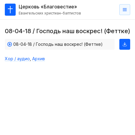
Церковь «Благовестие»
Евангельских христиан-баптистов
Главная
08-04-18 / Господь наш воскрес! (Феттке)
О
нас
08-04-18 / Господь наш воскрес! (Феттке)
Кто такие баптисты?
Хор / аудио
,
Архив
Мы на карте
Проповеди
Пасторское наставление
Проповеди
Серии проповедей
Трансляции