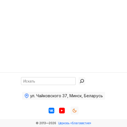
Хор
Прославление
Библия
Воскресная
школа
Фото Воскресной школы
Видео Воскресной школы
Фото
Поиск
Видео
ул. Чайковского 37
,
Минск, Беларусь
Архив
Пожертвования
© 2013—2026
Церковь «Благовестие»