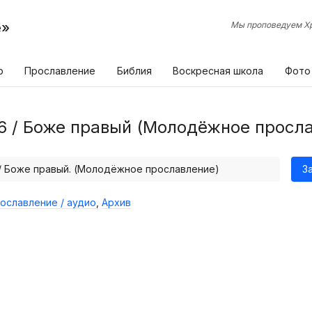
е»
Мы проповедуем Хр
р
Прославление
Библия
Воскресная школа
Фото
6 / Боже правый (Молодёжное просл
 / Боже правый. (Молодёжное прославление)
З
ославление / аудио
,
Архив