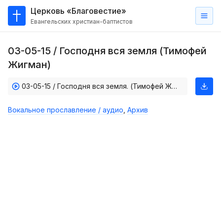
Церковь «Благовестие»
Евангельских христиан-баптистов
Главная
03-05-15 / Господня вся земля (Тимофей
О
Жигман)
нас
03-05-15 / Господня вся земля. (Тимофей Жигман)
Кто такие баптисты?
Мы на карте
Вокальное прославление / аудио
,
Архив
Проповеди
Пасторское наставление
Проповеди
Серии проповедей
Трансляции