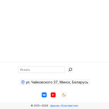
Хор
Прославление
Библия
Воскресная
школа
Фото Воскресной школы
Видео Воскресной школы
Фото
Поиск
Видео
ул. Чайковского 37
,
Минск, Беларусь
Архив
Пожертвования
© 2013—2026
Церковь «Благовестие»