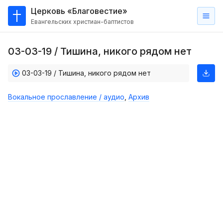
Церковь «Благовестие»
Евангельских христиан-баптистов
Главная
03-03-19 / Тишина, никого рядом нет
О
нас
03-03-19 / Тишина, никого рядом нет
Кто такие баптисты?
Вокальное прославление / аудио
,
Архив
Мы на карте
Проповеди
Пасторское наставление
Проповеди
Серии проповедей
Трансляции