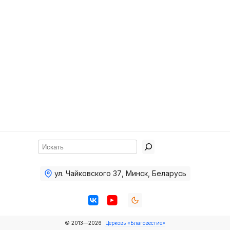
Хор
Прославление
Библия
Воскресная
школа
Фото Воскресной школы
Видео Воскресной школы
Фото
Поиск
Видео
ул. Чайковского 37
,
Минск, Беларусь
Архив
Пожертвования
© 2013—2026
Церковь «Благовестие»