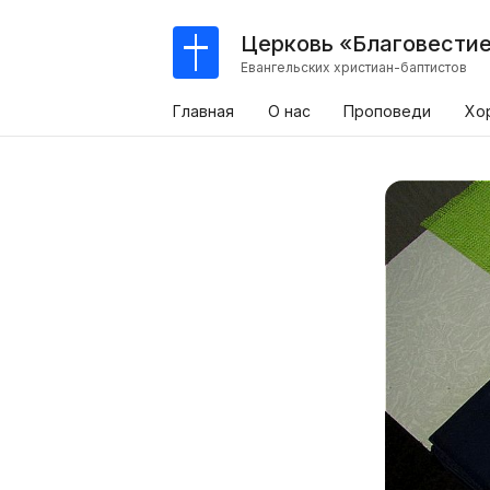
Церковь «Благовести
Евангельских христиан-баптистов
Главная
О нас
Проповеди
Хо