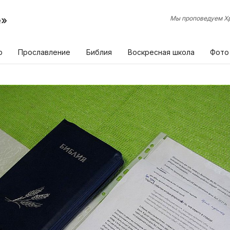
е»
Мы проповедуем Хр
р
Прославление
Библия
Воскресная школа
Фото