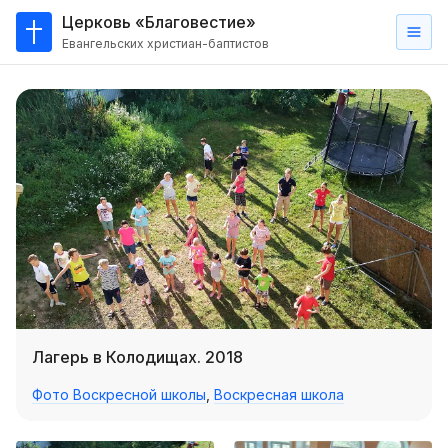
Церковь «Благовестие»
Евангельских христиан-баптистов
Главная
О
нас
Кто такие баптисты?
Мы на карте
Проповеди
Пасторское наставление
Проповеди
Лагерь в Колодищах. 2018
Серии проповедей
Фото Воскресной школы
,
Воскресная школа
Трансляции