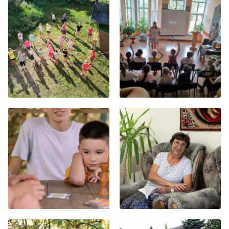
Хор
Прославление
Библия
Воскресная
школа
Фото Воскресной школы
Видео Воскресной школы
Фото
Видео
Архив
Пожертвования