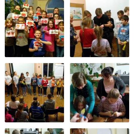
Хор
Прославление
Библия
Воскресная
школа
Фото Воскресной школы
Видео Воскресной школы
Фото
Видео
Архив
Пожертвования