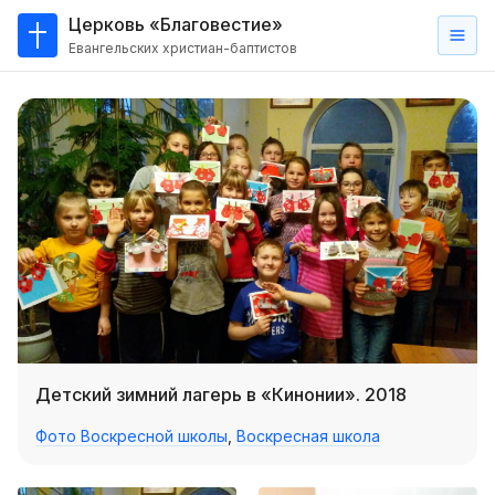
Церковь «Благовестие»
Евангельских христиан-баптистов
Главная
О
нас
Кто такие баптисты?
Мы на карте
Проповеди
Пасторское наставление
Проповеди
Детский зимний лагерь в «Кинонии». 2018
Серии проповедей
Фото Воскресной школы
,
Воскресная школа
Трансляции