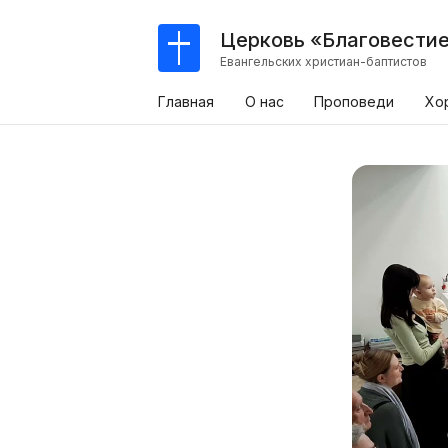
Церковь «Благовести
Евангельских христиан-баптистов
Главная
О нас
Проповеди
Хо