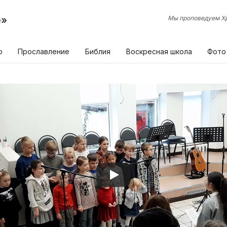
е»
Мы проповедуем Хр
р
Прославление
Библия
Воскресная школа
Фото