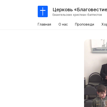
Церковь «Благовести
Евангельских христиан-баптистов
Главная
О нас
Проповеди
Хо