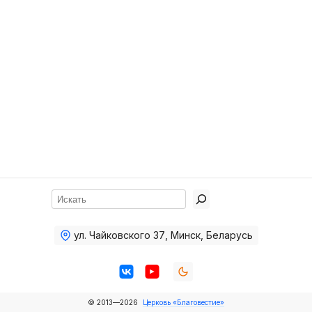
Хор
Прославление
Библия
Воскресная
школа
Фото Воскресной школы
Видео Воскресной школы
Фото
Поиск
Видео
ул. Чайковского 37
,
Минск, Беларусь
Архив
Пожертвования
© 2013—2026
Церковь «Благовестие»