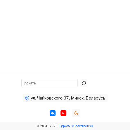
Хор
Прославление
Библия
Воскресная
школа
Фото Воскресной школы
Видео Воскресной школы
Фото
Поиск
Видео
ул. Чайковского 37
,
Минск, Беларусь
Архив
Пожертвования
© 2013—2026
Церковь «Благовестие»