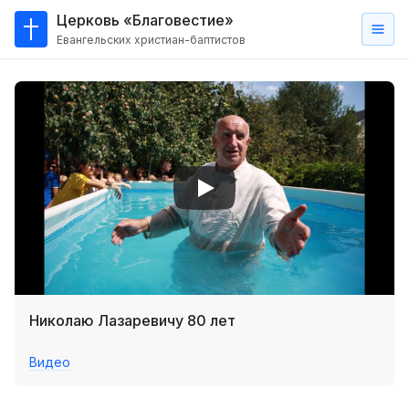
Церковь «Благовестие»
Евангельских христиан-баптистов
Главная
О
нас
Кто такие баптисты?
Мы на карте
Проповеди
Пасторское наставление
Проповеди
Николаю Лазаревичу 80 лет
Серии проповедей
Видео
Трансляции