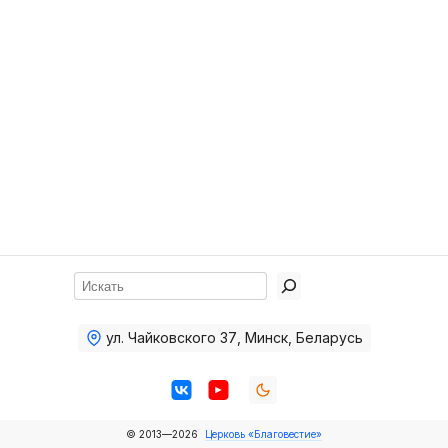
Хор
Прославление
Библия
Воскресная
школа
Фото Воскресной школы
Видео Воскресной школы
Фото
Поиск
Видео
ул. Чайковского 37
,
Минск, Беларусь
Архив
Пожертвования
© 2013—2026
Церковь «Благовестие»