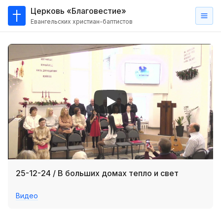
Церковь «Благовестие»
Евангельских христиан-баптистов
Главная
О
нас
Кто такие баптисты?
Мы на карте
Проповеди
Пасторское наставление
Проповеди
25-12-24 / В больших домах тепло и свет
Серии проповедей
Видео
Трансляции