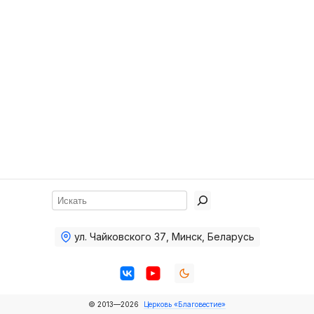
Хор
Прославление
Библия
Воскресная
школа
Фото Воскресной школы
Видео Воскресной школы
Фото
Поиск
Видео
ул. Чайковского 37
,
Минск, Беларусь
Архив
Пожертвования
© 2013—2026
Церковь «Благовестие»