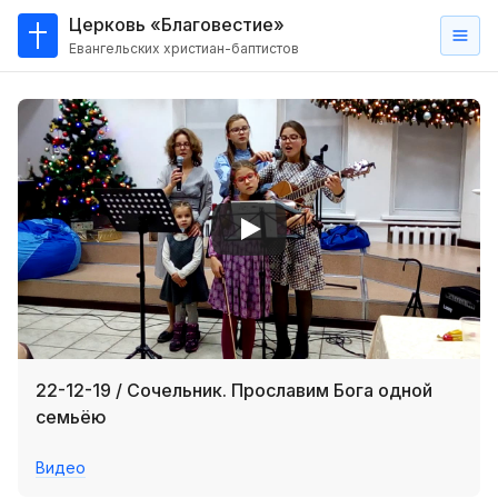
Церковь «Благовестие»
Евангельских христиан-баптистов
Главная
О
нас
Кто такие баптисты?
Мы на карте
Проповеди
Пасторское наставление
Проповеди
22-12-19 / Сочельник. Прославим Бога одной
Серии проповедей
семьёю
Трансляции
Видео