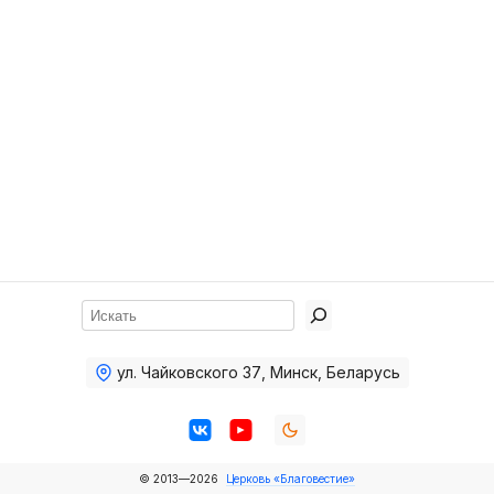
Хор
Прославление
Библия
Воскресная
школа
Фото Воскресной школы
Видео Воскресной школы
Фото
Поиск
Видео
ул. Чайковского 37
,
Минск, Беларусь
Архив
Пожертвования
© 2013—2026
Церковь «Благовестие»