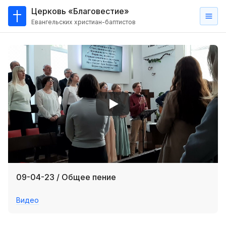
Церковь «Благовестие»
Евангельских христиан-баптистов
Главная
О
нас
Кто такие баптисты?
Мы на карте
Проповеди
Пасторское наставление
Проповеди
09-04-23 / Общее пение
Серии проповедей
Видео
Трансляции