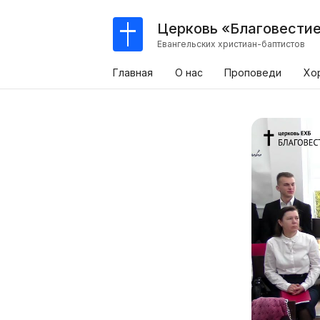
Церковь «Благовести
Евангельских христиан-баптистов
Главная
О нас
Проповеди
Хо