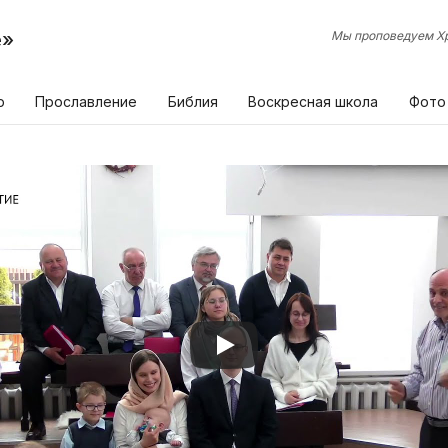
е»
Мы проповедуем Хр
р
Прославление
Библия
Воскресная школа
Фото