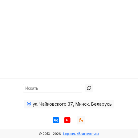
Хор
Прославление
Библия
Воскресная
школа
Фото Воскресной школы
Видео Воскресной школы
Фото
Поиск
Видео
ул. Чайковского 37
,
Минск, Беларусь
Архив
Пожертвования
© 2013—2026
Церковь «Благовестие»