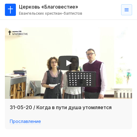
Церковь «Благовестие»
Евангельских христиан-баптистов
Главная
О
нас
Кто такие баптисты?
Мы на карте
Проповеди
Пасторское наставление
Проповеди
31-05-20 / Когда в пути душа утомляется
Серии проповедей
Прославление
Трансляции