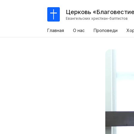
Церковь «Благовести
Евангельских христиан-баптистов
Главная
О нас
Проповеди
Хо