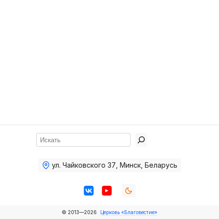
Хор
Прославление
Библия
Воскресная
школа
Фото Воскресной школы
Видео Воскресной школы
Фото
Поиск
Видео
ул. Чайковского 37
,
Минск, Беларусь
Архив
Пожертвования
© 2013—2026
Церковь «Благовестие»