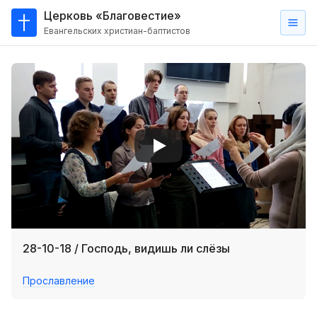
Церковь «Благовестие»
Евангельских христиан-баптистов
Главная
О
нас
Кто такие баптисты?
Мы на карте
Проповеди
Пасторское наставление
Проповеди
28-10-18 / Господь, видишь ли слёзы
Серии проповедей
Прославление
Трансляции