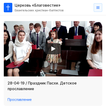
Церковь «Благовестие»
Евангельских христиан-баптистов
Главная
О
нас
Кто такие баптисты?
Мы на карте
Проповеди
Пасторское наставление
Проповеди
28-04-19 / Праздник Пасхи. Детское
Серии проповедей
прославление
Трансляции
Прославление