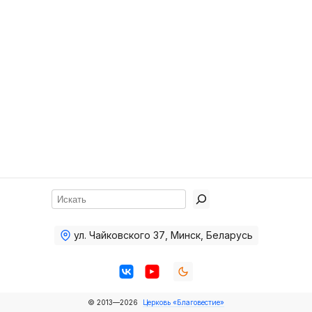
Хор
Прославление
Библия
Воскресная
школа
Фото Воскресной школы
Видео Воскресной школы
Фото
Поиск
Видео
ул. Чайковского 37
,
Минск, Беларусь
Архив
Пожертвования
© 2013—2026
Церковь «Благовестие»