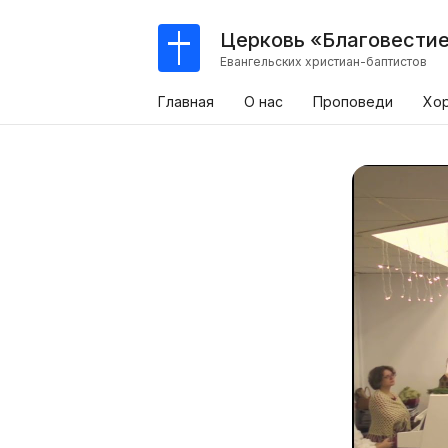
Церковь «Благовести
Евангельских христиан-баптистов
Главная
О нас
Проповеди
Хо