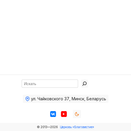
Хор
Прославление
Библия
Воскресная
школа
Фото Воскресной школы
Видео Воскресной школы
Фото
Поиск
Видео
ул. Чайковского 37
,
Минск, Беларусь
Архив
Пожертвования
© 2013—2026
Церковь «Благовестие»