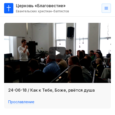
Церковь «Благовестие»
Евангельских христиан-баптистов
Главная
О
нас
Кто такие баптисты?
Мы на карте
Проповеди
Пасторское наставление
Проповеди
24-06-18 / Как к Тебе, Боже, рвётся душа
Серии проповедей
Прославление
Трансляции