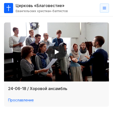
Церковь «Благовестие»
Евангельских христиан-баптистов
Главная
О
нас
Кто такие баптисты?
Мы на карте
Проповеди
Пасторское наставление
Проповеди
24-06-18 / Хоровой ансамбль
Серии проповедей
Прославление
Трансляции