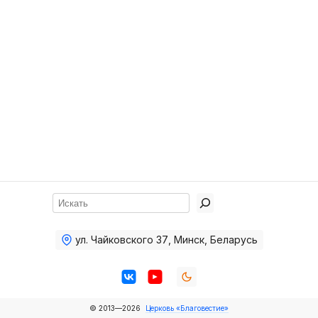
Хор
Прославление
Библия
Воскресная
школа
Фото Воскресной школы
Видео Воскресной школы
Фото
Поиск
Видео
ул. Чайковского 37
,
Минск, Беларусь
Архив
Пожертвования
© 2013—2026
Церковь «Благовестие»