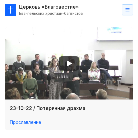
Церковь «Благовестие»
Евангельских христиан-баптистов
Главная
О
нас
Кто такие баптисты?
Мы на карте
Проповеди
Пасторское наставление
Проповеди
23-10-22 / Потерянная драхма
Серии проповедей
Прославление
Трансляции