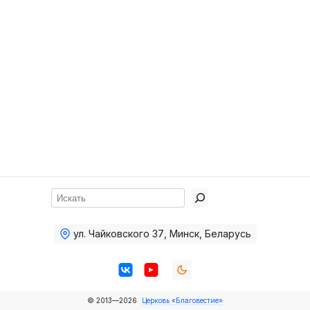
Хор
Прославление
Библия
Воскресная
школа
Фото Воскресной школы
Видео Воскресной школы
Фото
Поиск
Видео
ул. Чайковского 37
,
Минск, Беларусь
Архив
Пожертвования
© 2013—2026
Церковь «Благовестие»