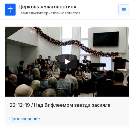
Церковь «Благовестие»
Евангельских христиан-баптистов
Главная
О
нас
Кто такие баптисты?
Мы на карте
Проповеди
Пасторское наставление
Проповеди
22-12-19 / Над Вифлеемом звезда засияла
Серии проповедей
Прославление
Трансляции