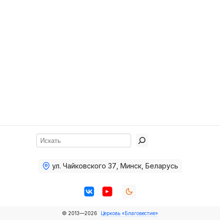
Хор
Прославление
Библия
Воскресная
школа
Фото Воскресной школы
Видео Воскресной школы
Фото
Поиск
Видео
ул. Чайковского 37
,
Минск, Беларусь
Архив
Пожертвования
© 2013—2026
Церковь «Благовестие»