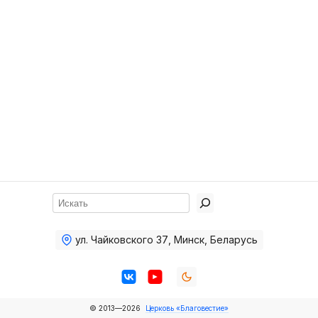
Хор
Прославление
Библия
Воскресная
школа
Фото Воскресной школы
Видео Воскресной школы
Фото
Поиск
Видео
ул. Чайковского 37
,
Минск, Беларусь
Архив
Пожертвования
© 2013—2026
Церковь «Благовестие»