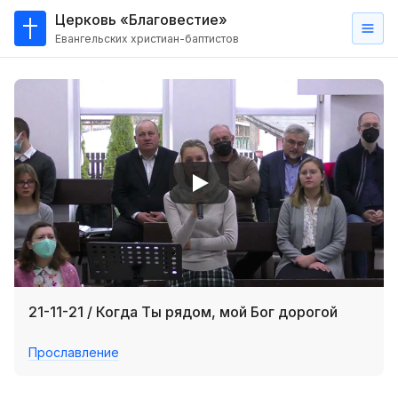
Церковь «Благовестие»
Евангельских христиан-баптистов
Главная
О
нас
Кто такие баптисты?
Мы на карте
Проповеди
Пасторское наставление
Проповеди
21-11-21 / Когда Ты рядом, мой Бог дорогой
Серии проповедей
Прославление
Трансляции