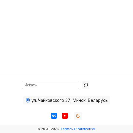
Хор
Прославление
Библия
Воскресная
школа
Фото Воскресной школы
Видео Воскресной школы
Фото
Поиск
Видео
ул. Чайковского 37
,
Минск, Беларусь
Архив
Пожертвования
© 2013—2026
Церковь «Благовестие»