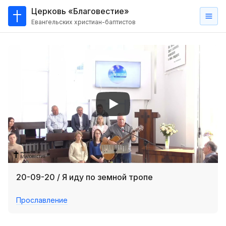
Церковь «Благовестие»
Евангельских христиан-баптистов
Главная
О
нас
Кто такие баптисты?
Мы на карте
Проповеди
Пасторское наставление
Проповеди
20-09-20 / Я иду по земной тропе
Серии проповедей
Прославление
Трансляции