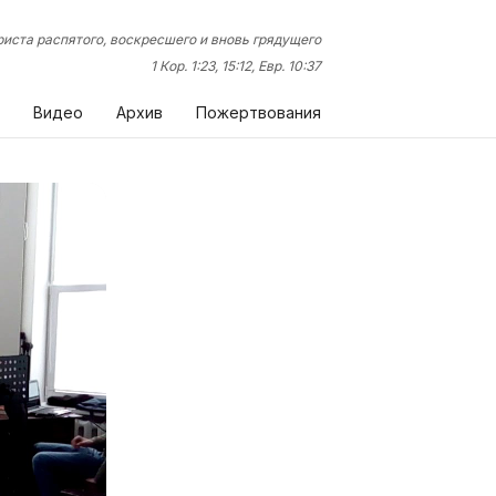
иста распятого, воскресшего и вновь грядущего
1 Кор. 1:23, 15:12, Евр. 10:37
Видео
Архив
Пожертвования