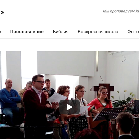
е»
Мы проповедуем Хр
р
Прославление
Библия
Воскресная школа
Фото