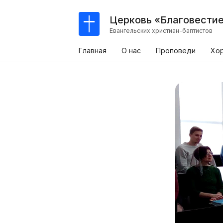
Церковь «Благовести
Евангельских христиан-баптистов
Главная
О нас
Проповеди
Хо