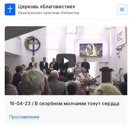
Церковь «Благовестие»
Евангельских христиан-баптистов
Главная
О
нас
Кто такие баптисты?
Мы на карте
Проповеди
Пасторское наставление
Проповеди
16-04-23 / В скорбном молчании тонут сердца
Серии проповедей
Прославление
Трансляции