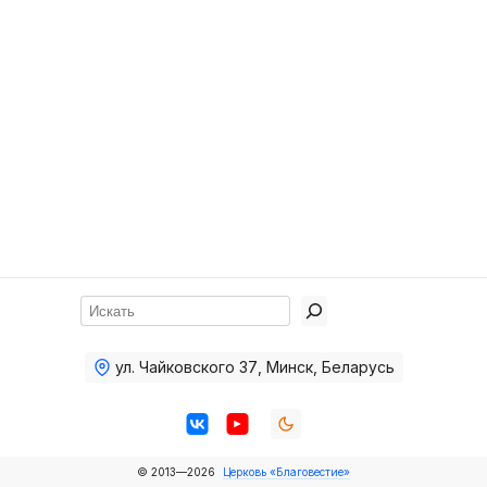
Хор
Прославление
Библия
Воскресная
школа
Фото Воскресной школы
Видео Воскресной школы
Фото
Поиск
Видео
ул. Чайковского 37
,
Минск, Беларусь
Архив
Пожертвования
© 2013—2026
Церковь «Благовестие»