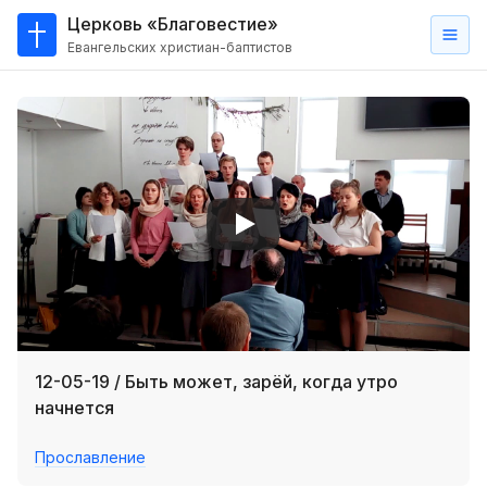
Церковь «Благовестие»
Евангельских христиан-баптистов
Главная
О
нас
Кто такие баптисты?
Мы на карте
Проповеди
Пасторское наставление
Проповеди
12-05-19 / Быть может, зарёй, когда утро
Серии проповедей
начнется
Трансляции
Прославление