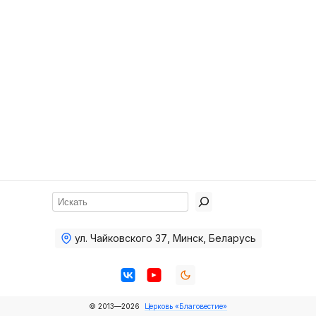
Хор
Прославление
Библия
Воскресная
школа
Фото Воскресной школы
Видео Воскресной школы
Фото
Поиск
Видео
ул. Чайковского 37
,
Минск, Беларусь
Архив
Пожертвования
© 2013—2026
Церковь «Благовестие»