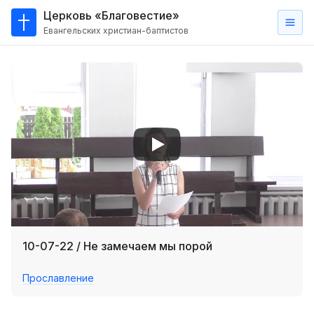
Церковь «Благовестие»
Евангельских христиан-баптистов
Главная
О
нас
Кто такие баптисты?
Мы на карте
Проповеди
Пасторское наставление
Проповеди
10-07-22 / Не замечаем мы порой
Серии проповедей
Прославление
Трансляции