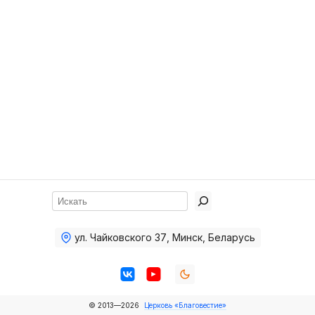
Хор
Прославление
Библия
Воскресная
школа
Фото Воскресной школы
Видео Воскресной школы
Фото
Поиск
Видео
ул. Чайковского 37
,
Минск, Беларусь
Архив
Пожертвования
© 2013—2026
Церковь «Благовестие»