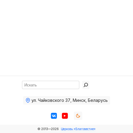
Хор
Прославление
Библия
Воскресная
школа
Фото Воскресной школы
Видео Воскресной школы
Фото
Поиск
Видео
ул. Чайковского 37
,
Минск, Беларусь
Архив
Пожертвования
© 2013—2026
Церковь «Благовестие»