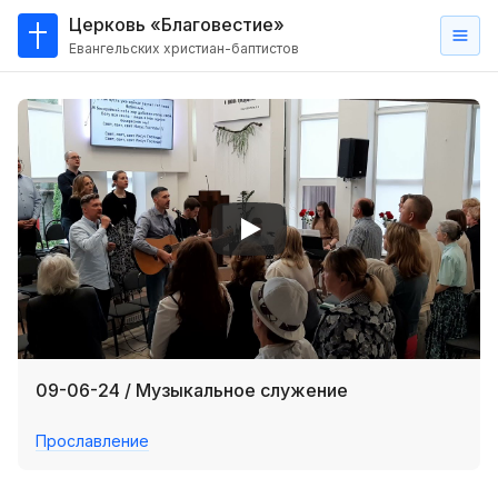
Церковь «Благовестие»
Евангельских христиан-баптистов
Главная
О
нас
Кто такие баптисты?
Мы на карте
Проповеди
Пасторское наставление
Проповеди
09-06-24 / Музыкальное служение
Серии проповедей
Прославление
Трансляции