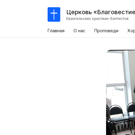
Церковь «Благовести
Евангельских христиан-баптистов
Главная
О нас
Проповеди
Хо