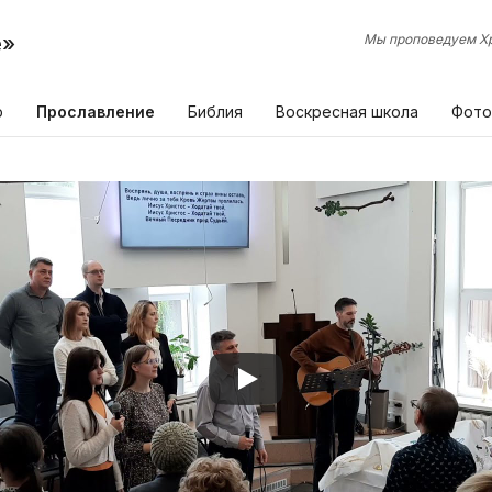
е»
Мы проповедуем Хр
р
Прославление
Библия
Воскресная школа
Фото