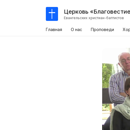
Церковь «Благовести
Евангельских христиан-баптистов
Главная
О нас
Проповеди
Хо