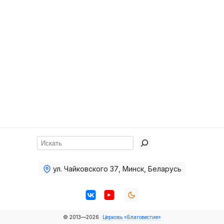
Хор
Прославление
Библия
Воскресная
школа
Фото Воскресной школы
Видео Воскресной школы
Фото
Поиск
Видео
ул. Чайковского 37
,
Минск, Беларусь
Архив
Пожертвования
© 2013—2026
Церковь «Благовестие»