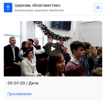
Церковь «Благовестие»
Евангельских христиан-баптистов
Главная
О
нас
Кто такие баптисты?
Мы на карте
Проповеди
Пасторское наставление
Проповеди
05-01-20 / Дети
Серии проповедей
Прославление
Трансляции