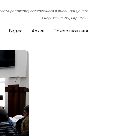
иста распятого, воскресшего и вновь грядущего
1 Кор. 1:23, 15:12, Евр. 10:37
Видео
Архив
Пожертвования