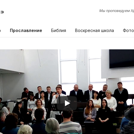
е»
Мы проповедуем Хр
р
Прославление
Библия
Воскресная школа
Фото