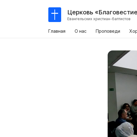
Церковь «Благовести
Евангельских христиан-баптистов
Главная
О нас
Проповеди
Хо