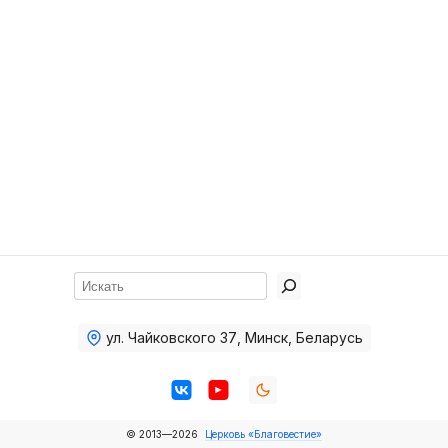
Хор
Прославление
Библия
Воскресная
школа
Фото Воскресной школы
Видео Воскресной школы
Фото
Поиск
Видео
ул. Чайковского 37
,
Минск, Беларусь
Архив
Пожертвования
© 2013—2026
Церковь «Благовестие»