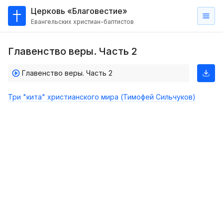
Церковь «Благовестие»
Евангельских христиан-баптистов
Главная
Главенство веры. Часть 2
О
нас
Главенство веры. Часть 2
Кто такие баптисты?
Три "кита" христианского мира (Тимофей Сильчуков)
Мы на карте
Проповеди
Пасторское наставление
Проповеди
Серии проповедей
Трансляции