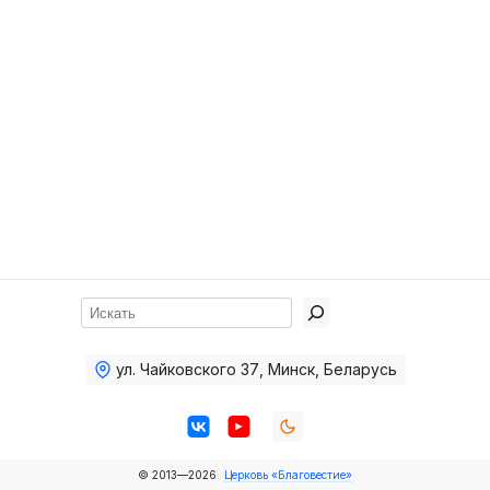
Хор
Прославление
Библия
Воскресная
школа
Фото Воскресной школы
Видео Воскресной школы
Фото
Поиск
Видео
ул. Чайковского 37
,
Минск, Беларусь
Архив
Пожертвования
© 2013—2026
Церковь «Благовестие»