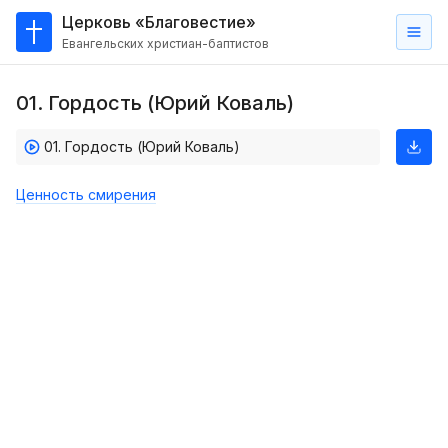
Церковь «Благовестие»
Евангельских христиан-баптистов
Главная
01. Гордость (Юрий Коваль)
О
нас
01. Гордость (Юрий Коваль)
Кто такие баптисты?
Ценность смирения
Мы на карте
Проповеди
Пасторское наставление
Проповеди
Серии проповедей
Трансляции