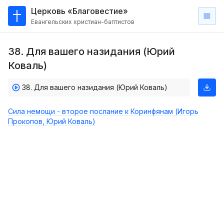
Церковь «Благовестие»
Евангельских христиан-баптистов
Главная
38. Для вашего назидания (Юрий
О
Коваль)
нас
38. Для вашего назидания (Юрий Коваль)
Кто такие баптисты?
Мы на карте
Сила немощи - второе послание к Коринфянам (Игорь
Прокопов, Юрий Коваль)
Проповеди
Пасторское наставление
Проповеди
Серии проповедей
Трансляции