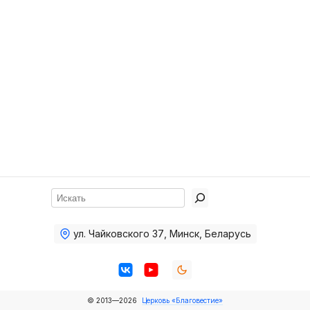
Хор
Прославление
Библия
Воскресная
школа
Фото Воскресной школы
Видео Воскресной школы
Фото
Поиск
Видео
ул. Чайковского 37
,
Минск, Беларусь
Архив
Пожертвования
© 2013—2026
Церковь «Благовестие»