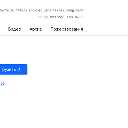
иста распятого, воскресшего и вновь грядущего
1 Кор. 1:23, 15:12, Евр. 10:37
Видео
Архив
Пожертвования
агрузить
ль)