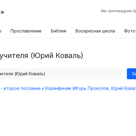
е»
Мы проповедуем Хр
р
Прославление
Библия
Воскресная школа
Фото
учителя (Юрий Коваль)
чителя (Юрий Коваль)
З
- второе послание к Коринфянам (Игорь Прокопов, Юрий Кова