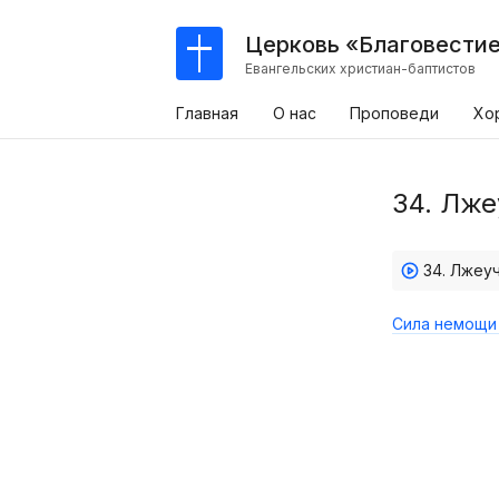
Церковь «Благовести
Евангельских христиан-баптистов
Главная
О нас
Проповеди
Хо
34. Лже
34. Лжеу
Сила немощи 